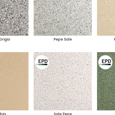
Grigio
Pepe Sale
bia
Sale Pepe