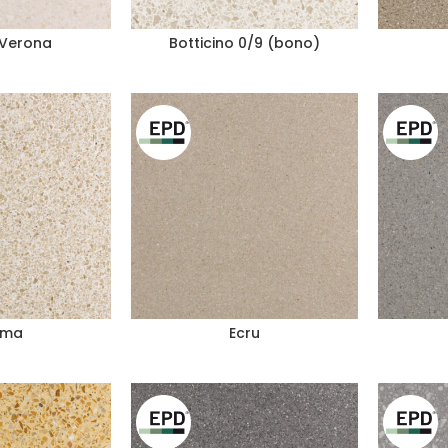
 Verona
Botticino 0/9 (bono)
ema
Ecru