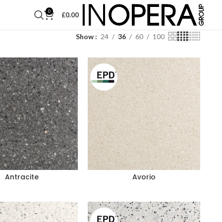
0
£
0.00
Show
24
36
60
100
Antracite
Avorio