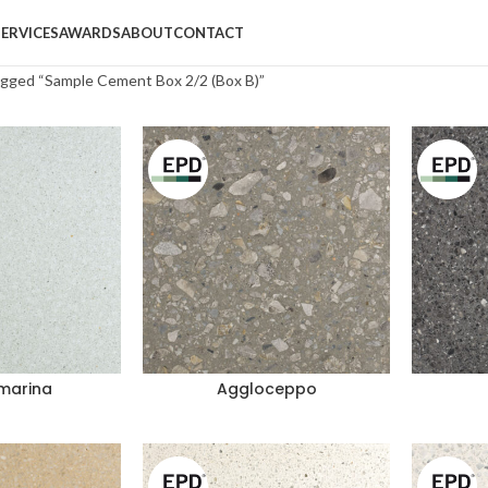
SERVICES
AWARDS
ABOUT
CONTACT
agged “Sample Cement Box 2/2 (Box B)”
marina
Aggloceppo