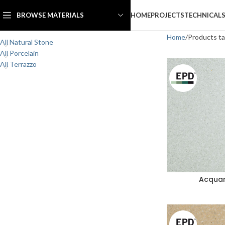
HOME
PROJECTS
TECHNICAL
BROWSE MATERIALS
PRODUCT CATEGORIES
Home
Products t
All Natural Stone
All Porcelain
All Terrazzo
Acqua