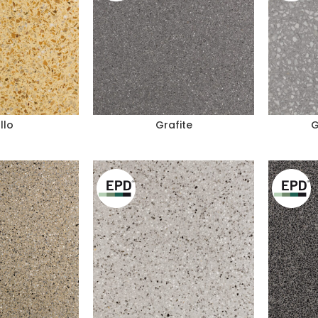
llo
Grafite
G