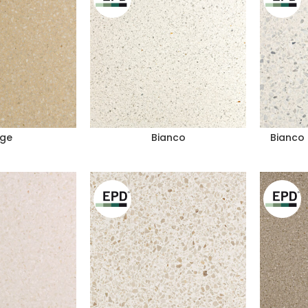
ige
Bianco
Bianco 