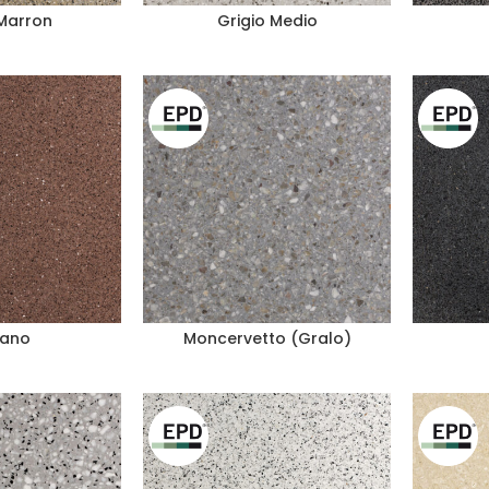
 Marron
Grigio Medio
ano
Moncervetto (Gralo)