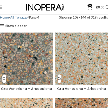
0
£
0.00
Home
All Terrazzo
Page 4
Showing 109–144 of 319 results
Show sidebar
Gra Veneziana – Arcobaleno
Gra Veneziana – Arlecchino