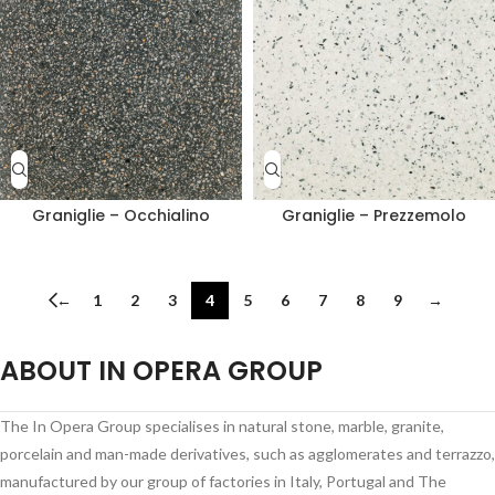
Graniglie – Occhialino
Graniglie – Prezzemolo
←
1
2
3
4
5
6
7
8
9
→
ABOUT IN OPERA GROUP
The In Opera Group specialises in natural stone, marble, granite,
porcelain and man-made derivatives, such as agglomerates and terrazzo,
manufactured by our group of factories in Italy, Portugal and The